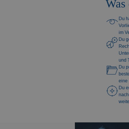
Was 
Du ha
Vorli
im V
Du ge
Rech
Unter
und T
Du p
best
eine 
Du er
nach 
weit