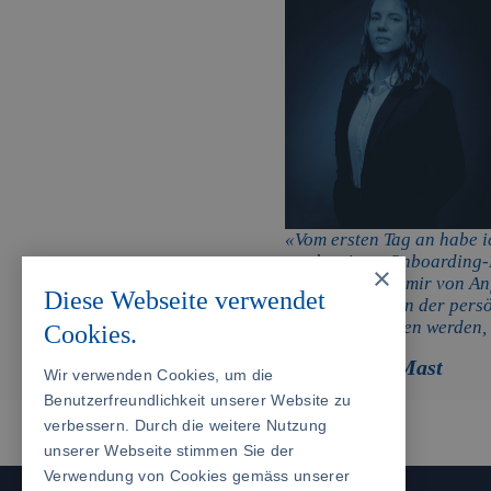
«Vom ersten Tag an habe i
strukturierte Onboarding-
×
erleichtert und mir von An
Diese Webseite verwendet
Kanzlei sucht, in der per
grossgeschrieben werden, i
Cookies.
Anna Clara Mast
Wir verwenden Cookies, um die
Rechtsanwältin
Benutzerfreundlichkeit unserer Website zu
verbessern. Durch die weitere Nutzung
unserer Webseite stimmen Sie der
Verwendung von Cookies gemäss unserer