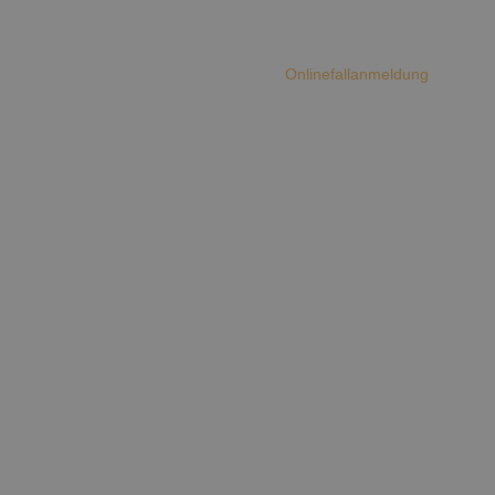
exikon
Karriere
Kontakt
Onlinefallanmeldung
anwältin
n