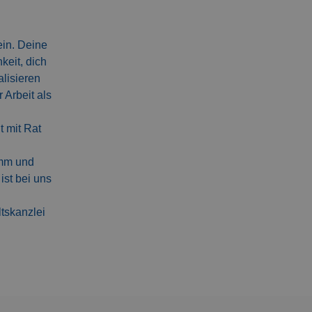
ein. Deine
keit, dich
alisieren
 Arbeit als
t mit Rat
amm und
st bei uns
ltskanzlei