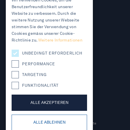
Wir verwenden Cookies, um die
CH-3360 Herzogenbuchsee
Benutzerfreundlichkeit unserer
+41 62 961 91 91
info@morandischnider.ch
Website zu verbessern. Durch die
weitere Nutzung unserer Webseite
BERN
stimmen Sie der Verwendung von
Cookies gemäss unserer Cookie-
Morandi Schnider
Richtlinie zu.
Weitere Informationen
Rechtsanwälte
Kirchenfeldstrasse 24
CH-3005 Bern
UNBEDINGT ERFORDERLICH
+41 32 654 99 99
info@morandischnider.ch
PERFORMANCE
KANZLEI
|
TEAM
|
LEXWIKI
|
TARGETING
RECHTSLEXIKON
|
KARRIERE
|
FUNKTIONALITÄT
ONLINEFALLANMELDUNG
|
DATENSCHUTZERKLÄRUNG
|
ALLE AKZEPTIEREN
IMPRESSUM
ALLE ABLEHNEN
© 2026 Morandi Schnider Rechtsanwälte
und Notare. All rights reserved.