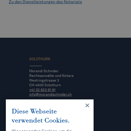
Zu den Dienstleistungen des Notariats
SOLOTHURN
Morandi Schnider
Rechtsanwälte und Notare
Westringstrasse 3
CH-4500 Solothurn
+41 32 623 91 91
info@morandischnider.ch
×
HERZOGENBUCHSEE
Diese Webseite
verwendet Cookies.
Morandi Schnider
Rechtsanwälte
Bernstrasse 8