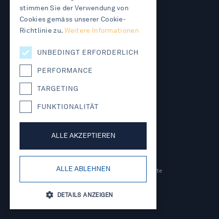
BERN
stimmen Sie der Verwendung von
Cookies gemäss unserer Cookie-
Morandi Schnider
Richtlinie zu.
Weitere Informationen
Rechtsanwälte
Kirchenfeldstrasse 24
CH-3005 Bern
UNBEDINGT ERFORDERLICH
+41 32 654 99 99
info@morandischnider.ch
PERFORMANCE
KANZLEI
|
TEAM
|
LEXWIKI
|
TARGETING
RECHTSLEXIKON
|
KARRIERE
|
FUNKTIONALITÄT
ONLINEFALLANMELDUNG
|
DATENSCHUTZERKLÄRUNG
|
ALLE AKZEPTIEREN
IMPRESSUM
ALLE ABLEHNEN
© 2026 Morandi Schnider Rechtsanwälte
und Notare. All rights reserved.
DETAILS ANZEIGEN