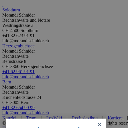
Solothurn
Morandi Schnider
Rechtsanwälte und Notare
Westringstrasse 3
CH-4500 Solothurn
+41 32 623 91 91
info@morandischnider.ch
Herzogenbuchsee
Morandi Schnider
Rechtsanwälte
Bernstrasse 8
CH-3360 Herzogenbuchsee
+41 62 961 91 91
info@morandischnider.ch
Bern
Morandi Schnider
Rechtsanwälte
Kirchenfeldstrasse 24
CH-3005 Bern
+41 32 654 99 99
info@morandischnider.ch
Kanzlei
|
Team
|
LexWiki
|
Rechtslexikon
|
Karriere
×
© 2026 Morandi Schnider Rechtsanwälte und Notare. All rights reser